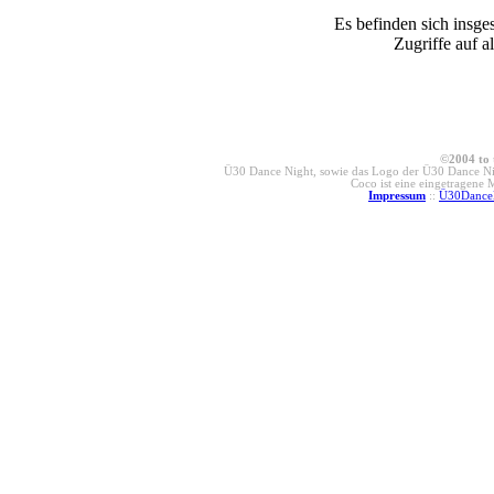
Es befinden sich insge
Zugriffe auf a
©2004 to 
Ü30 Dance Night, sowie das Logo der Ü30 Dance Nig
Coco ist eine eingetragene
Impressum
::
Ü30Dance