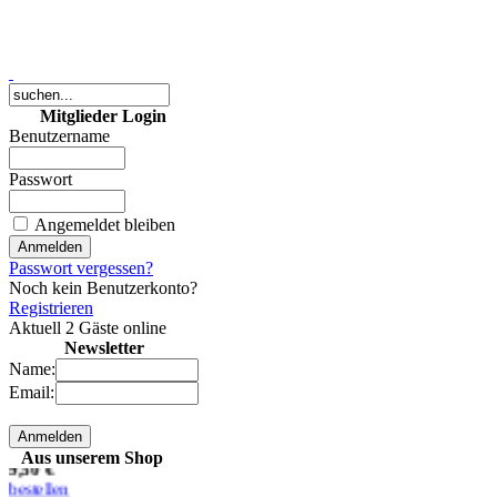
Mitglieder Login
Benutzername
Passwort
keine Karten mehr
Angemeldet bleiben
(online) verfügbar!
Passwort vergessen?
Noch kein Benutzerkonto?
0,00 €
Registrieren
bestellen
Aktuell 2 Gäste online
Newsletter
Name:
10 MP Digitales Foto
Email:
(JPG-Datei)
9,50 €
Aus unserem Shop
bestellen