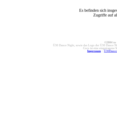
Es befinden sich insge
Zugriffe auf a
©2004 to 
Ü30 Dance Night, sowie das Logo der Ü30 Dance Nig
Coco ist eine eingetragene
Impressum
::
Ü30Dance