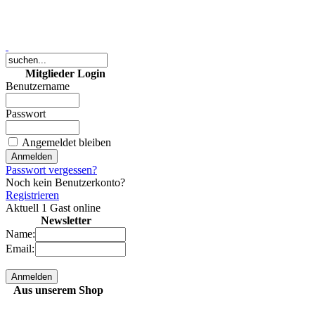
Mitglieder Login
Benutzername
5 MP Digitales Foto
Passwort
(JPG-Datei)
Angemeldet bleiben
5,50 €
Passwort vergessen?
bestellen
Noch kein Benutzerkonto?
Registrieren
Aktuell 1 Gast online
keine Karten mehr
Newsletter
(online) verfügbar!
Name:
Email:
0,00 €
bestellen
Aus unserem Shop
2 MP Digitales Foto