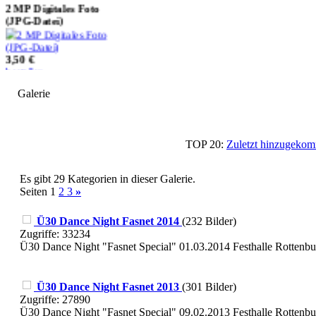
(JPG-Datei)
3,50 €
bestellen
Galerie
10 MP Digitales Foto
(JPG-Datei)
TOP 20:
Zuletzt hinzugek
9,50 €
bestellen
Es gibt 29 Kategorien in dieser Galerie.
Seiten 1
2
3
»
Ü30 Dance Night Fasnet 2014
(232 Bilder)
Zugriffe: 33234
Ü30 Dance Night "Fasnet Special" 01.03.2014 Festhalle Rottenbu
Ü30 Dance Night Fasnet 2013
(301 Bilder)
Zugriffe: 27890
Ü30 Dance Night "Fasnet Special" 09.02.2013 Festhalle Rottenbu