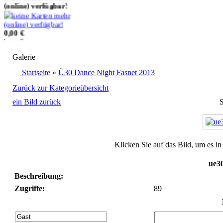
0,00 €
bestellen
Galerie
5 MP Digitales Foto
(JPG-Datei)
Startseite
»
Ü30 Dance Night Fasnet 2013
Zurück zur Kategorieübersicht
5,50 €
ein Bild zurück
S
bestellen
Klicken Sie auf das Bild, um es i
ue3
Beschreibung:
Zugriffe:
89