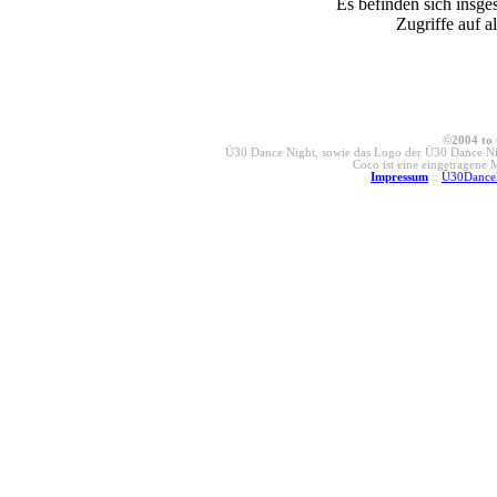
Es befinden sich insge
Zugriffe auf a
©2004 to 
Ü30 Dance Night, sowie das Logo der Ü30 Dance Nig
Coco ist eine eingetragene
Impressum
::
Ü30Dance