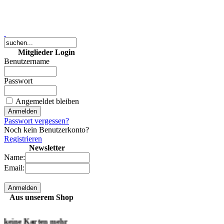
Mitglieder Login
Benutzername
2 MP Digitales Foto
(JPG-Datei)
Passwort
Angemeldet bleiben
3,50 €
bestellen
Passwort vergessen?
Noch kein Benutzerkonto?
Registrieren
10 MP Digitales Foto
Newsletter
(JPG-Datei)
Name:
Email:
9,50 €
bestellen
Aus unserem Shop
keine Karten mehr
(online) verfügbar!