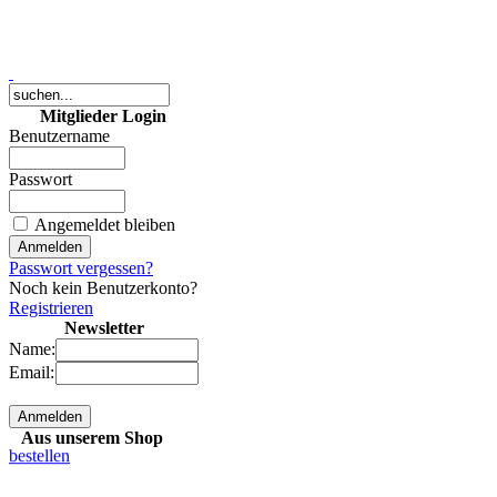
Mitglieder Login
Benutzername
Passwort
2 MP Digitales Foto
(JPG-Datei)
Angemeldet bleiben
3,50 €
Passwort vergessen?
bestellen
Noch kein Benutzerkonto?
Registrieren
Newsletter
10 MP Digitales Foto
Name:
(JPG-Datei)
Email:
9,50 €
Aus unserem Shop
bestellen