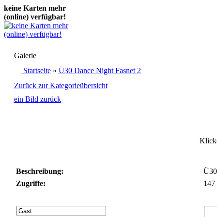
keine Karten mehr
(online) verfügbar!
0,00 €
bestellen
Galerie
Startseite
»
Ü30 Dance Night Fasnet 2
5 MP Digitales Foto
(JPG-Datei)
Zurück zur Kategorieübersicht
ein Bild zurück
5,50 €
bestellen
Klick
Beschreibung:
Ü30 
Zugriffe:
147