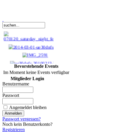
Bevorstehende Events
Im Moment keine Events verfügbar
Mitglieder Login
Benutzername
keine Karten mehr
Passwort
(online) verfügbar!
Angemeldet bleiben
0,00 €
Passwort vergessen?
bestellen
Noch kein Benutzerkonto?
Registrieren