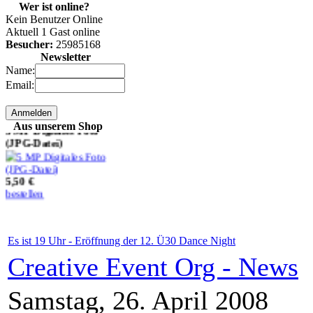
Wer ist online?
2 MP Digitales Foto
Kein Benutzer Online
(JPG-Datei)
Aktuell 1 Gast online
Besucher:
25985168
Newsletter
3,50 €
Name:
bestellen
Email:
5 MP Digitales Foto
(JPG-Datei)
Aus unserem Shop
5,50 €
bestellen
10 MP Digitales Foto
(JPG-Datei)
Es ist 19 Uhr - Eröffnung der 12. Ü30 Dance Night
Creative Event Org - News
9,50 €
bestellen
Samstag, 26. April 2008