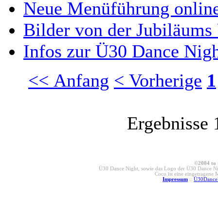
Neue Menüführung onlin
Bilder von der Jubiläums
Infos zur Ü30 Dance Nig
<< Anfang
< Vorherige
1
Ergebnisse 
©2004 to 
Ü30 Dance Night, sowie das Logo der Ü30 Dance Nig
Coco ist eine eingetragene
Impressum
::
Ü30Dance