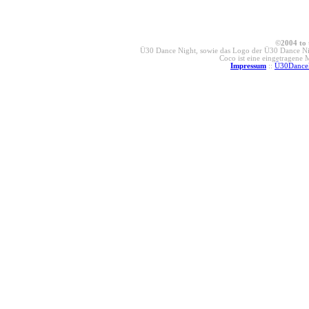
©2004 to 
Ü30 Dance Night, sowie das Logo der Ü30 Dance Nig
Coco ist eine eingetragene
Impressum
::
Ü30Dance