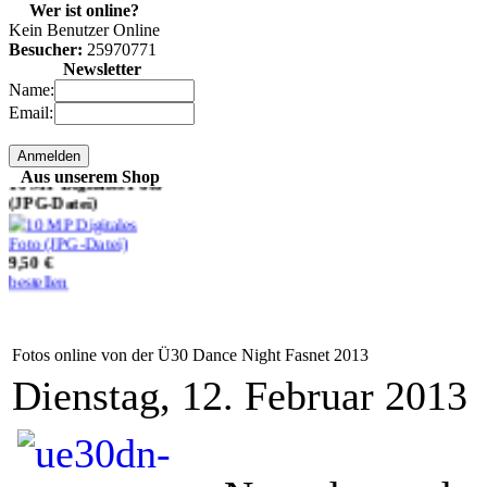
keine Karten mehr
Wer ist online?
(online) verfügbar!
Kein Benutzer Online
Besucher:
25970771
Newsletter
0,00 €
Name:
bestellen
Email:
10 MP Digitales Foto
Aus unserem Shop
(JPG-Datei)
9,50 €
bestellen
2 MP Digitales Foto
(JPG-Datei)
Fotos online von der Ü30 Dance Night Fasnet 2013
Dienstag, 12. Februar 2013
3,50 €
bestellen