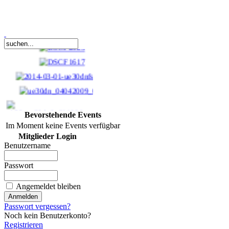
Bevorstehende Events
Im Moment keine Events verfügbar
Mitglieder Login
Benutzername
5 MP Digitales Foto
Passwort
(JPG-Datei)
Angemeldet bleiben
5,50 €
bestellen
Passwort vergessen?
Noch kein Benutzerkonto?
Registrieren