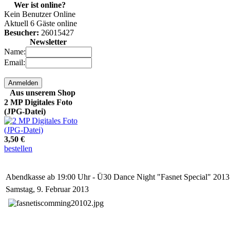
Wer ist online?
Kein Benutzer Online
10 MP Digitales Foto
Aktuell 6 Gäste online
(JPG-Datei)
Besucher:
26015427
Newsletter
Name:
9,50 €
Email:
bestellen
Aus unserem Shop
2 MP Digitales Foto
(JPG-Datei)
3,50 €
bestellen
keine Karten mehr
(online) verfügbar!
Abendkasse ab 19:00 Uhr - Ü30 Dance Night "Fasnet Special" 2013
Samstag, 9. Februar 2013
0,00 €
bestellen