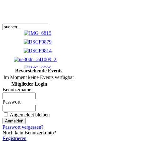
Bevorstehende Events
Im Moment keine Events verfügbar
Mitglieder Login
Benutzername
Passwort
5 MP Digitales Foto
(JPG-Datei)
Angemeldet bleiben
Passwort vergessen?
5,50 €
Noch kein Benutzerkonto?
bestellen
Registrieren