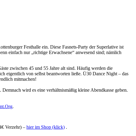
tenburger Festhalle ein. Diese Fasnets-Party der Superlative ist
, wenn einfach nur „richtige Erwachsene“ anwesend sind; nämlich
äste zwischen 45 und 55 Jahre alt sind. Häufig werden die
ich eigentlich von selbst beantworten ließe. Ü30 Dance Night – das
r endlich mitmachen!
in. Demnach wird es eine verhältnismäßig kleine Abendkasse geben.
nt.Org
.
 4€ Verzehr) –
hier im Shop (klick)
.