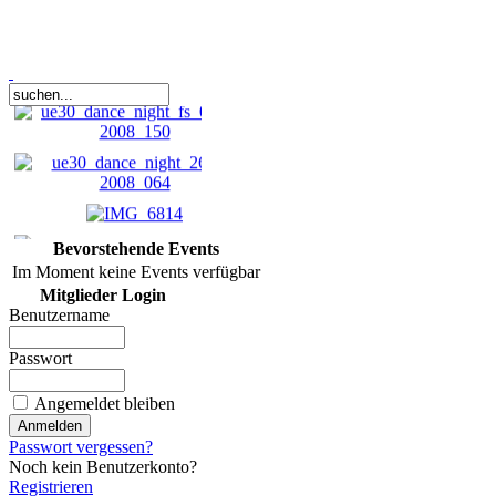
Bevorstehende Events
Im Moment keine Events verfügbar
Mitglieder Login
Benutzername
Passwort
2 MP Digitales Foto
(JPG-Datei)
Angemeldet bleiben
3,50 €
Passwort vergessen?
bestellen
Noch kein Benutzerkonto?
Registrieren