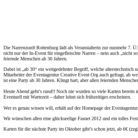
Die Narrenzunft Rottenburg lädt als Veranstalterin zur nunmehr 7. Ü
nicht nur der In-Event für eingefleischte Narren – nein auch „nicht 
feiernde Menschen ab 30 Jahren.
Dabei ist „ab 30“ ein weitgedehnter Begriff, welche alterstechnisc
Mitarbeiter der Eventagentur Creative Event Org auch gefragt, ab we
ist eine Party ab 30 Jahren. Klingt hart, aber allen feiernden Mensche
Heute Abend geht’s rund!! Noch nie wurden so viele Karten bereits 
Eventuell mit Wartezeit – daher lohnt sich frühzeitiges erscheinen.
Wer es genau wissen will, erhält auf der Homepage der Eventagent
Wir wünschen allen eine glückseelige Fasnet 2012 und ein tolles Fe
Karten für die nächste Party im Oktober gibt’s schon jetzt, ab 6€ (z