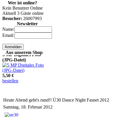
Wer ist online?
10 MP Digitales Foto
Kein Benutzer Online
(JPG-Datei)
Aktuell 3 Gäste online
Besucher:
26007993
Newsletter
9,50 €
Name:
bestellen
Email:
5 MP Digitales Foto
Aus unserem Shop
(JPG-Datei)
5,50 €
bestellen
keine Karten mehr
(online) verfügbar!
Heute Abend geht's rund!! Ü30 Dance Night Fasnet 2012
Samstag, 18. Februar 2012
0,00 €
bestellen