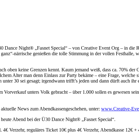
30 Dance Night® „Fasnet Special“ – von Creative Event Org – in die Rot
so ganz“-närrische genießen die tolle Stimmung in der vollen Festhalle
h nach oben keine Grenzen kennt. Kaum jemand weiß, dass ca. 70% der G
lchem Alter man denn Einlass zur Party bekäme – eine Frage, welche s
n unter 30 sei gesagt; irgendwann trifft’s jeden und dann dürft auch ih
im Vorverkauf unters Volk gebracht – über 1.000 sollen es gewesen se
ur aktuelle News zum Abendkassengeschehen, unter:
www.Creative-Eve
st heute Abend bei der Ü30 Dance Night® „Fasnet Special“.
zgl. 4€ Verzehr, reguläres Ticket 10€ plus 4€ Verzehr, Abendkasse 12€ +