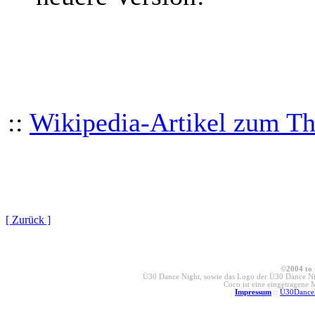
::
Wikipedia-Artikel zum Th
[ Zurück ]
©2004 to 
Ü30 Dance Night, sowie das Logo der Ü30 Dance Nig
Coco ist eine eingetragene
Impressum
::
Ü30Dance